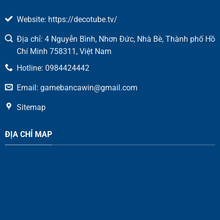
Website: https://decotube.tv/
Địa chỉ: 4 Nguyễn Bình, Nhơn Đức, Nhà Bè, Thành phố Hồ
Chí Minh 758311, Việt Nam
Hotline: 0984424442
Email:
gamebancawin@gmail.com
Sitemap
ĐỊA CHỈ MAP