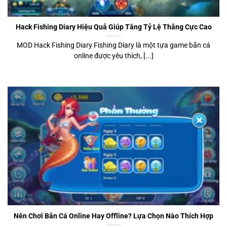
Hack Fishing Diary Hiệu Quả Giúp Tăng Tỷ Lệ Thắng Cực Cao
MOD Hack Fishing Diary Fishing Diary là một tựa game bắn cá
online được yêu thích, [...]
Nên Chơi Bắn Cá Online Hay Offline? Lựa Chọn Nào Thích Hợp