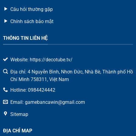
Câu hỏi thường gặp
Chính sách bảo mật
THÔNG TIN LIÊN HỆ
Website: https://decotube.tv/
Địa chỉ: 4 Nguyễn Bình, Nhơn Đức, Nhà Bè, Thành phố Hồ
Chí Minh 758311, Việt Nam
Hotline: 0984424442
Email:
gamebancawin@gmail.com
Sitemap
ĐỊA CHỈ MAP