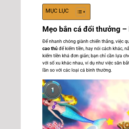
MỤC LỤC
Mẹo bắn cá đổi thưởng – H
Để nhanh chóng giành chiến thắng, việc qu
cao thủ
để kiếm tiền, hay nói cách khác, n
kiếm tiền khá đơn giản; bạn chỉ cần lựa c
với số xu khác nhau, ví dụ như việc săn bắ
lần so với các loại cá bình thường.