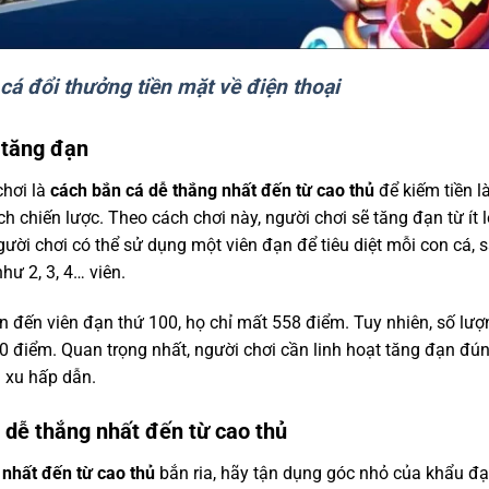
cá đổi thưởng tiền mặt về điện thoại
 tăng đạn
chơi là
cách bắn cá dễ thắng nhất đến từ cao thủ
để kiếm tiền l
chiến lược. Theo cách chơi này, người chơi sẽ tăng đạn từ ít 
người chơi có thể sử dụng một viên đạn để tiêu diệt mỗi con cá, 
hư 2, 3, 4… viên.
ắn đến viên đạn thứ 100, họ chỉ mất 558 điểm. Tuy nhiên, số lượ
000 điểm. Quan trọng nhất, người chơi cần linh hoạt tăng đạn đú
 xu hấp dẫn.
 dễ thắng nhất đến từ cao thủ
 nhất đến từ cao thủ
bắn ria, hãy tận dụng góc nhỏ của khẩu đạ