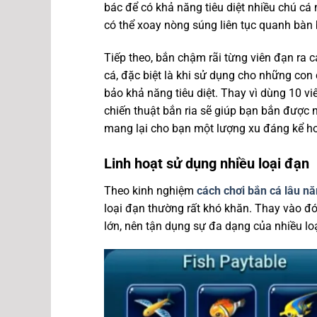
bác để có khả năng tiêu diệt nhiều chú cá 
có thể xoay nòng súng liên tục quanh bàn
Tiếp theo, bắn chậm rãi từng viên đạn ra 
cá, đặc biệt là khi sử dụng cho những con
bảo khả năng tiêu diệt.
Thay vì dùng 10 vi
chiến thuật bắn ria sẽ giúp bạn bắn được nh
mang lại cho bạn một lượng xu đáng kể h
Linh hoạt sử dụng nhiều loại đạn
Theo kinh nghiệm
cách chơi bắn cá lâu n
loại đạn thường rất khó khăn. Thay vào đó
lớn, nên tận dụng sự đa dạng của nhiều lo