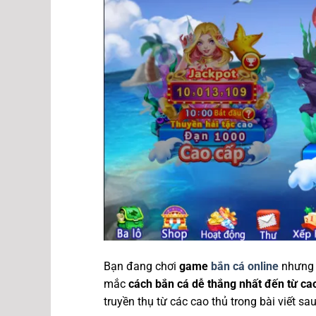
Bạn đang chơi
game
bắn cá online
nhưng n
mắc
cách bắn cá dễ thắng nhất đến từ ca
truyền thụ từ các cao thủ trong bài viết sau