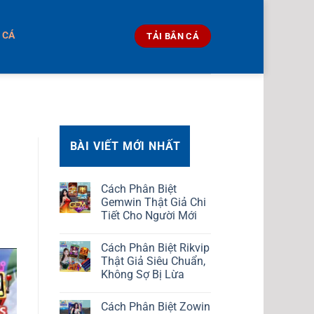
 CÁ
TẢI BẮN CÁ
BÀI VIẾT MỚI NHẤT
Cách Phân Biệt
Gemwin Thật Giả Chi
Tiết Cho Người Mới
Cách Phân Biệt Rikvip
Thật Giả Siêu Chuẩn,
Không Sợ Bị Lừa
Cách Phân Biệt Zowin