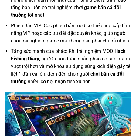
rằng bạn luôn có trải nghiệm chơi
game bắn cá đổi
thưởng
tốt nhất.
Phiên Bản VIP: Các phiên bản mod có thể cung cấp tính
năng VIP hoặc các ưu đãi đặc quyền khác, giúp người
chơi trải nghiệm game mà không cần phải chi trả nhiều.
Tăng sức mạnh của pháo: Khi trải nghiệm MOD
Hack
Fishing Diary
, người chơi được nhận pháo có sức mạnh
vượt trội hơn và mở khóa sử dụng súng kích điện gây tê
liệt 1 đàn cá lớn, đem đến cho người
chơi bắn cá đổi
thưởng
nhiều cơ hội nhận tiền xu hơn.