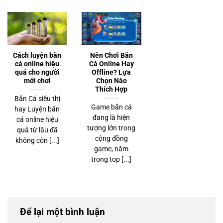
Cách luyện bắn
Nên Chơi Bắn
cá online hiệu
Cá Online Hay
quả cho người
Offline? Lựa
mới chơi
Chọn Nào
Thích Hợp
Bắn Cá siêu thị
Game bắn cá
hay Luyện bắn
đang là hiện
cá online hiệu
tượng lớn trong
quả từ lâu đã
cộng đồng
không còn [...]
game, nằm
trong top [...]
Để lại một bình luận