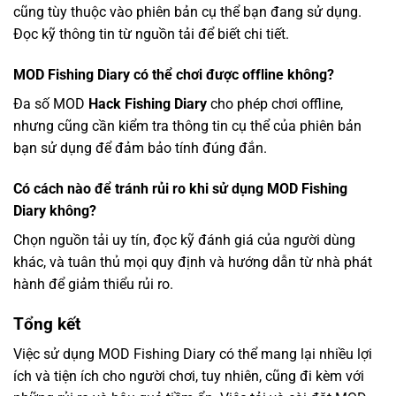
cũng tùy thuộc vào phiên bản cụ thể bạn đang sử dụng.
Đọc kỹ thông tin từ nguồn tải để biết chi tiết.
MOD Fishing Diary có thể chơi được offline không?
Đa số MOD
Hack Fishing Diary
cho phép chơi offline,
nhưng cũng cần kiểm tra thông tin cụ thể của phiên bản
bạn sử dụng để đảm bảo tính đúng đắn.
Có cách nào để tránh rủi ro khi sử dụng MOD Fishing
Diary không?
Chọn nguồn tải uy tín, đọc kỹ đánh giá của người dùng
khác, và tuân thủ mọi quy định và hướng dẫn từ nhà phát
hành để giảm thiểu rủi ro.
Tổng kết
Việc sử dụng MOD Fishing Diary có thể mang lại nhiều lợi
ích và tiện ích cho người chơi, tuy nhiên, cũng đi kèm với