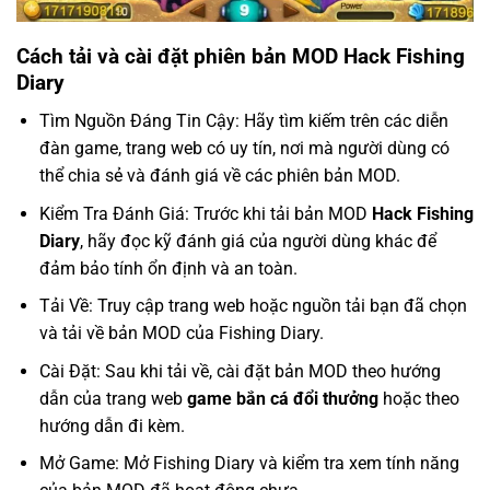
Cách tải và cài đặt phiên bản MOD Hack Fishing
Diary
Tìm Nguồn Đáng Tin Cậy: Hãy tìm kiếm trên các diễn
đàn game, trang web có uy tín, nơi mà người dùng có
thể chia sẻ và đánh giá về các phiên bản MOD.
Kiểm Tra Đánh Giá: Trước khi tải bản MOD
Hack Fishing
Diary
, hãy đọc kỹ đánh giá của người dùng khác để
đảm bảo tính ổn định và an toàn.
Tải Về: Truy cập trang web hoặc nguồn tải bạn đã chọn
và tải về bản MOD của Fishing Diary.
Cài Đặt: Sau khi tải về, cài đặt bản MOD theo hướng
dẫn của trang web
game bắn cá đổi thưởng
hoặc theo
hướng dẫn đi kèm.
Mở Game: Mở Fishing Diary và kiểm tra xem tính năng