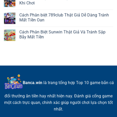
Khi Chơi
Cách Phân biệt 789club Thật Giả Dễ Dàng Tránh
Mất Tiền Oan
Cách Phân Biệt Sunwin Thật Giả Và Tránh Sập
Bẫy Mất Tiền
Banca.win
là trang tổng hợp Top 10 game bắn cá
đổi thưởng ăn tiền hay nhất hiện nay. Đánh giá cổng game
một cách trực quan, chính xác giúp người chơi lựa chọn tốt
nhất.