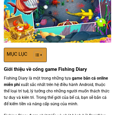
MỤC LỤC
Giới thiệu về cổng game Fishing Diary
Fishing Diary là một trong những tựa
game bắn cá online
miễn phí
xuất sắc nhất trên hệ điều hành Android, thuộc
thể loại trí tuệ, lý tưởng cho những người muốn thách thức
tư duy và kiên trì. Trong thế giới của bể cá, bạn sẽ bắn cá
để kiếm tiền và nâng cấp súng của mình.