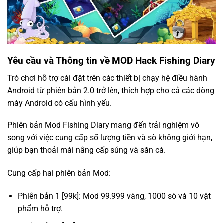
Yêu cầu và Thông tin về MOD Hack Fishing Diary
Trò chơi hỗ trợ cài đặt trên các thiết bị chạy hệ điều hành
Android từ phiên bản 2.0 trở lên, thích hợp cho cả các dòng
máy Android có cấu hình yếu.
Phiên bản Mod Fishing Diary mang đến trải nghiệm vô
song với việc cung cấp số lượng tiền và sò không giới hạn,
giúp bạn thoải mái nâng cấp súng và săn cá.
Cung cấp hai phiên bản Mod:
Phiên bản 1 [99k]: Mod 99.999 vàng, 1000 sò và 10 vật
phẩm hỗ trợ.