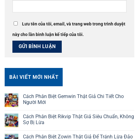
Lưu tên của tôi, email, và trang web trong trình duyệt
này cho lần bình luận kế tiếp của tôi.
BÀI VIẾT MỚI NHẤT
Cách Phân Biệt Gemwin Thật Giả Chi Tiết Cho
Người Mới
Cách Phân Biệt Rikvip Thật Giả Siêu Chuẩn, Không
Sợ Bị Lừa
Cách Phân Biệt Zowin Thật Giả Để Tránh Lừa Đảo