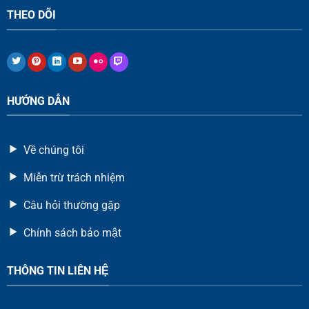
THEO DÕI
HƯỚNG DẪN
Về chúng tôi
Miễn trừ trách nhiệm
Câu hỏi thường gặp
Chính sách bảo mật
THÔNG TIN LIÊN HỆ