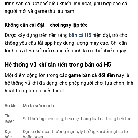
trình săn cá. Cơ chế điều khiển linh hoạt, phù hợp cho cả
người mới và game thủ lâu năm.
Không cần cài đặt – chơi ngay lập tức
Được xây dựng trên nền tảng
bắn cá H5
hiện đại, trò chơi
không yêu cầu tải app hay dung lượng máy cao. Chỉ cần
trình duyệt và kết nối mạng ổn định là có thể chiến ngay.
Hệ thống vũ khí tân tiến trong bắn cá H5
Một điểm cộng lớn trong các
game bắn cá đổi tiền
này là
hệ thống vũ khí đa dạng, cho phép người chơi lựa chọn linh
hoạt trong từng chiến thuật.
Vũ khí
Mô tả sức mạnh
Tia
Sát thương diện rộng, tiêu diệt hàng loạt cá trong tích tắc.
laser
Đại
Đạn cỡ lớn, sát thương mạnh, lý tưởng khi đối mặt cá to
bác
hoặc Boss.