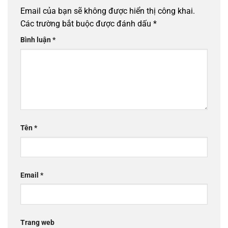
Email của bạn sẽ không được hiển thị công khai.
Các trường bắt buộc được đánh dấu
*
Bình luận
*
Tên
*
Email
*
Trang web