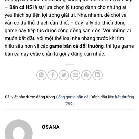
–
Bắn cá H5
là sự lựa chọn lý tưởng dành cho những ai
yêu thích sự tiện lợi trong giải trí. Nhẹ, nhanh, dễ chơi và
vẫn có đủ thử thách cần thiết – đây là lý do khiến dòng
game này tiếp tục được cộng đồng săn đón. Với những ai
muốn bắt đầu với một thể loại nhẹ nhàng trước khi tìm
hiểu sâu hơn về các
game bắn cá đổi thưởng
, thì tựa game
bắn cá này chắc chắn là gợi ý đáng cân nhắc.
Bài viết này được đăng trong
Cổng game bắn cá
. Đánh dấu
liên kết thường
trực
.
OSANA