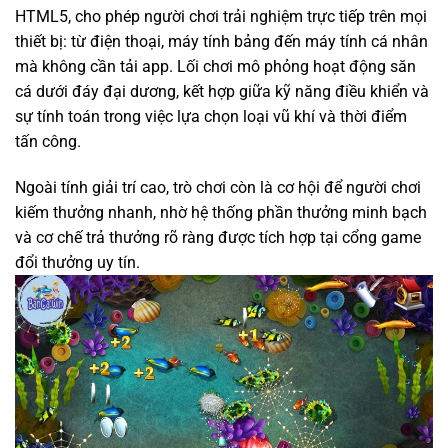
HTML5, cho phép người chơi trải nghiệm trực tiếp trên mọi
thiết bị: từ điện thoại, máy tính bảng đến máy tính cá nhân
mà không cần tải app. Lối chơi mô phỏng hoạt động săn
cá dưới đáy đại dương, kết hợp giữa kỹ năng điều khiển và
sự tính toán trong việc lựa chọn loại vũ khí và thời điểm
tấn công.
Ngoài tính giải trí cao, trò chơi còn là cơ hội để người chơi
kiếm thưởng nhanh, nhờ hệ thống phần thưởng minh bạch
và cơ chế trả thưởng rõ ràng được tích hợp tại cổng game
đổi thưởng uy tín.