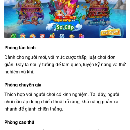
Phòng tân binh
Dành cho người mới, với mức cược thấp, luật chơi đơn
giản. Đây là nơi lý tưởng để làm quen, luyện kỹ năng và thử
nghiệm vũ khí.
Phòng chuyên gia
Thích hợp với người chơi có kinh nghiệm. Tại đây, người
chơi cần áp dụng chiến thuật rõ ràng, khả năng phản xạ
nhanh để giành chiến thắng.
Phòng cao thủ