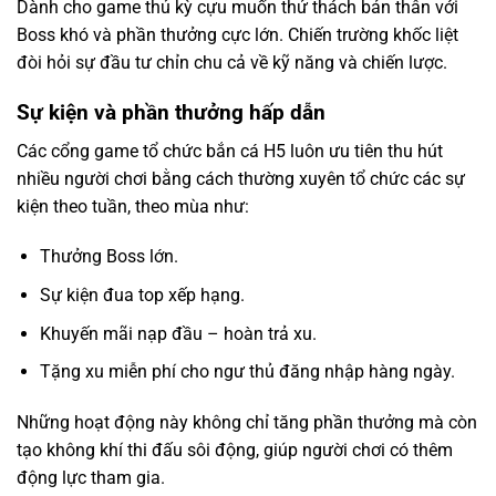
Dành cho game thủ kỳ cựu muốn thử thách bản thân với
Boss khó và phần thưởng cực lớn. Chiến trường khốc liệt
đòi hỏi sự đầu tư chỉn chu cả về kỹ năng và chiến lược.
Sự kiện và phần thưởng hấp dẫn
Các cổng game tổ chức bắn cá H5 luôn ưu tiên thu hút
nhiều người chơi bằng cách thường xuyên tổ chức các sự
kiện theo tuần, theo mùa như:
Thưởng Boss lớn.
Sự kiện đua top xếp hạng.
Khuyến mãi nạp đầu – hoàn trả xu.
Tặng xu miễn phí cho ngư thủ đăng nhập hàng ngày.
Những hoạt động này không chỉ tăng phần thưởng mà còn
tạo không khí thi đấu sôi động, giúp người chơi có thêm
động lực tham gia.