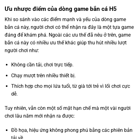
Ưu nhược điểm của dòng game bắn cá H5
Khi so sánh vào các điểm mạnh và yếu của dòng game
bắn cá này, người chơi có thể nhận ra đây là một tựa game
đáng để khám phá. Ngoài các ưu thế đã nêu ở trên, game
bắn cá này có nhiều ưu thế khác giúp thu hút nhiều lượt
người chơi như:
Không cần tải, chơi trực tiếp.
Chạy mượt trên nhiều thiết bị.
Thích hợp cho mọi lứa tuổi, từ già tới trẻ vì lối chơi cực
dễ.
Tuy nhiên, vẫn còn một số mặt hạn chế mà một vài người
chơi lâu năm mới nhận ra được:
Đồ họa, hiệu ứng không phong phú bằng các phiên bản
tải về.