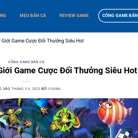
ỞNG
MẸO BẮN CÁ
REVIEW GAME
CỔNG GAME BẮN
 Giới Game Cược Đổi Thưởng Siêu Hot
CỔNG GAME BẮN CÁ
Giới Game Cược Đổi Thưởng Siêu Hot
G VÀO
THÁNG 5 6, 2025
BỞI
OSANA