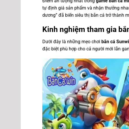
Điểm ấn tượng nhất trong
game bắn cá mi
tự định giá sản phẩm và nhận thưởng nhan
dương” đã biến siêu thị bắn cá trở thành 
Kinh nghiệm tham gia bắn
Dưới đây là những mẹo chơi
bắn cá Sunw
đặc biệt phù hợp cho cả người mới lẫn ga