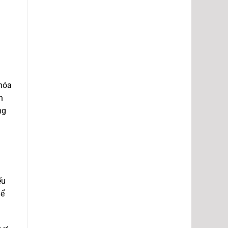
 hóa
n
ng
ếu
hể