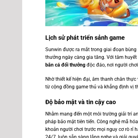
Lịch sử phát triển sảnh game
Sunwin được ra mắt trong giai đoạn bùng nổ
thưởng ngày càng gia tăng. Với tâm huyết 
bắn cá đổi thưởng
độc đáo, nơi người chơi
Nhờ thiết kế hiện đại, âm thanh chân thực
từ cộng đồng game thủ và khẳng định vị t
Độ bảo mật và tin cậy cao
Nhằm mang đến một môi trường giải trí an
pháp bảo mật tiên tiến. Công nghệ mã hóa 
khoản người chơi trước mọi nguy cơ rò rỉ 
24/7, luôn sẵn sàng lắng nghe và giải quy