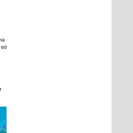
 mà
 trở
ừ