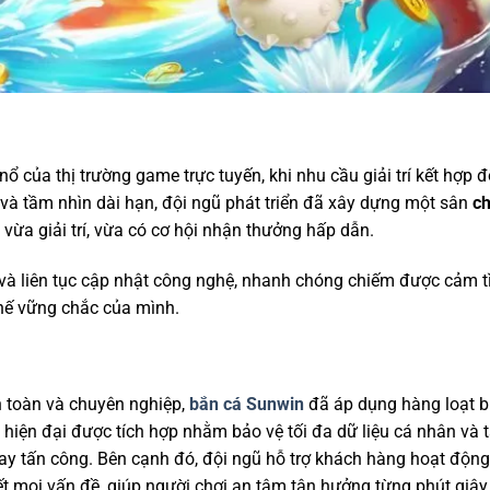
 của thị trường game trực tuyến, khi nhu cầu giải trí kết hợp đ
và tầm nhìn dài hạn, đội ngũ phát triển đã xây dựng một sân
ch
 vừa giải trí, vừa có cơ hội nhận thưởng hấp dẫn.
 và liên tục cập nhật công nghệ, nhanh chóng chiếm được cảm t
hế vững chắc của mình.
 toàn và chuyên nghiệp,
bắn cá Sunwin
đã áp dụng hàng loạt b
hiện đại được tích hợp nhằm bảo vệ tối đa dữ liệu cá nhân và t
hay tấn công. Bên cạnh đó, đội ngũ hỗ trợ khách hàng hoạt động
ết mọi vấn đề, giúp người chơi an tâm tận hưởng từng phút giây