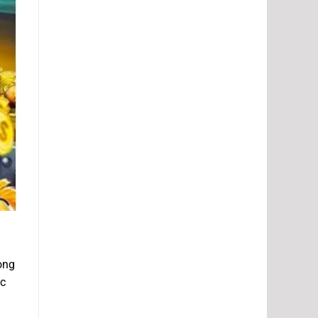
ong
ác