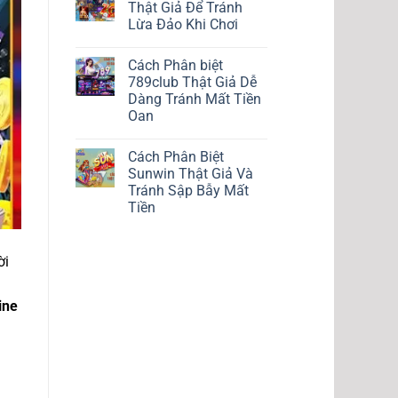
Thật Giả Để Tránh
Lừa Đảo Khi Chơi
Cách Phân biệt
789club Thật Giả Dễ
Dàng Tránh Mất Tiền
Oan
Cách Phân Biệt
Sunwin Thật Giả Và
Tránh Sập Bẫy Mất
Tiền
ời
ine