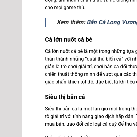
cho mọi game thủ.
Xem thêm:
Bắn Cá Long Vươn
Cá lớn nuốt cá bé
Cá lớn nuốt cá bé là một trong những tựa 
thân thành những “quái thú biển cả” với n
giản là trò chơi giải trí, chơi bắn cá đổi
chiến thuật thông minh để vượt qua các t
giác phấn khích tột độ, đặc biệt là khi tiê
Siêu thị bắn cá
Siêu thị bắn cá là một làn gió mới trong t
tố giải trí với tính năng giao dịch hấp dẫn.
mua bán, trao đổi các loại cá quý để thu về