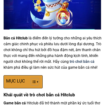
Bắn cá Hitclub
là điểm đến lý tưởng cho những ai yêu thích
cảm giác chinh phục và phiêu lưu dưới lòng đại dương. Trò
chơi không chỉ thu hút bởi đồ họa đậm nét, âm thanh chân
thực với mang đến những pha hành động kịch tính, khiến
người chơi không thể rời mắt. Hãy cùng
trò chơi bắn cá
khám phá điều gì làm nên sức hút của game bắn cá nhé!
MỤC LỤC
Khái quát về trò chơi bắn cá Hitclub
Game bắn cá
Hitclub đã trở thành một phần ký ức tuổi thơ