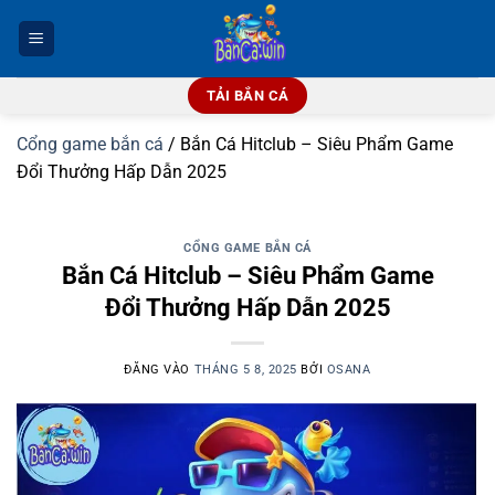
Bỏ
qua
nội
dung
TẢI BẮN CÁ
Cổng game bắn cá
/
Bắn Cá Hitclub – Siêu Phẩm Game
Đổi Thưởng Hấp Dẫn 2025
CỔNG GAME BẮN CÁ
Bắn Cá Hitclub – Siêu Phẩm Game
Đổi Thưởng Hấp Dẫn 2025
ĐĂNG VÀO
THÁNG 5 8, 2025
BỞI
OSANA