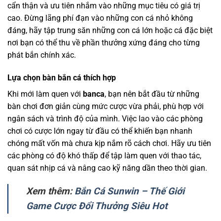
cẩn thận và ưu tiên nhắm vào những mục tiêu có giá trị
cao. Đừng lãng phí đạn vào những con cá nhỏ không
đáng, hãy tập trung săn những con cá lớn hoặc cá đặc biệt
nơi bạn có thể thu về phần thưởng xứng đáng cho từng
phát bắn chính xác.
Lựa chọn bàn bắn cá thích hợp
Khi mới làm quen với
banca
, bạn nên bắt đầu từ những
bàn chơi đơn giản cùng mức cược vừa phải, phù hợp với
ngân sách và trình độ của mình. Việc lao vào các phòng
chơi có cược lớn ngay từ đầu có thể khiến bạn nhanh
chóng mất vốn mà chưa kịp nắm rõ cách chơi. Hãy ưu tiên
các phòng có độ khó thấp để tập làm quen với thao tác,
quan sát nhịp cá và nâng cao kỹ năng dần theo thời gian.
Xem thêm:
Bắn Cá Sunwin – Thế Giới
Game Cược Đổi Thưởng Siêu Hot