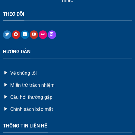
nhất.
THEO DÕI
HƯỚNG DẪN
Về chúng tôi
Miễn trừ trách nhiệm
Câu hỏi thường gặp
Chính sách bảo mật
THÔNG TIN LIÊN HỆ