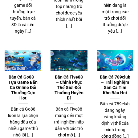
luôn nằm trong
game đổi
hiện đang là
top những trò
thưởng trực
một trong các
chơi được yêu
tuyến, bắn cá
trò chơi đổi
thích nhất bởi
3D là cái tên
thưởng được
[...]
ngày [...]
yêu [...]
Bắn Cá Go88 –
Bắn Cá Five88
Bắn Cá 789club
Tựa Game Bắn
– Chinh Phục
– Trải Nghiệm
Cá Online Đổi
Thế Giới Đổi
Săn Cá Tìm
Thưởng Cực
Thưởng Huyền
Kho Báu Hot
Hot
Bí
Bắn cá 789club
Bắn cá Go88
Bắn cá Five88
đang ngày
luôn là lựa chọn
mang đến một
càng khẳng
hàng đầu của
trải nghiệm hấp
định vị thế của
nhiều game thủ
dẫn với các trò
mình trong
nhờ lối [...]
chơi mô [...]
cộng đồng [...]