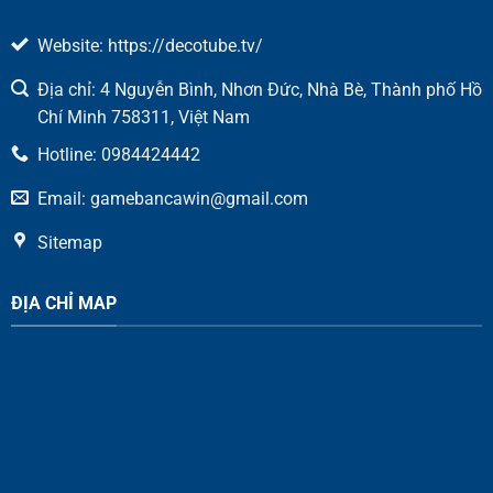
Website: https://decotube.tv/
Địa chỉ: 4 Nguyễn Bình, Nhơn Đức, Nhà Bè, Thành phố Hồ
Chí Minh 758311, Việt Nam
Hotline: 0984424442
Email:
gamebancawin@gmail.com
Sitemap
ĐỊA CHỈ MAP