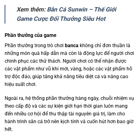
Xem thêm:
Bắn Cá Sunwin – Thế Giới
Game Cược Đổi Thưởng Siêu Hot
Phần thưởng của game
Phần thưởng trong trò chơi
banca
không chỉ đơn thuần là
những món quà hấp dẫn mà còn là động lực để người chơi
chinh phục các thử thách. Người chơi có thể nhận được
các vật phẩm như vũ khí mới, vàng, hoặc các vật phẩm hỗ
trợ độc đáo, giúp tăng khả năng tiêu diệt cá và nâng cao
hiệu suất chơi.
Ngoài ra, hệ thống phần thưởng hàng ngày, chuỗi nhiệm vụ
theo cấp độ và các sự kiện giới hạn thời gian luôn mang
đến nhiều cơ hội để thu thập tài nguyên giá trị, làm cho
hành trình săn cá trở nên kịch tính và cuốn hút hơn bao giờ
hết.