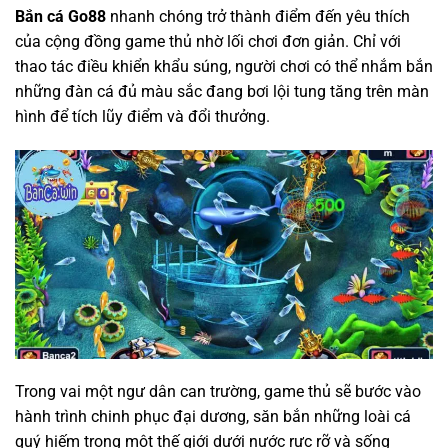
Bắn cá Go88
nhanh chóng trở thành điểm đến yêu thích
của cộng đồng game thủ nhờ lối chơi đơn giản. Chỉ với
thao tác điều khiển khẩu súng, người chơi có thể nhắm bắn
những đàn cá đủ màu sắc đang bơi lội tung tăng trên màn
hình để tích lũy điểm và đổi thưởng.
Trong vai một ngư dân can trường, game thủ sẽ bước vào
hành trình chinh phục đại dương, săn bắn những loài cá
quý hiếm trong một thế giới dưới nước rực rỡ và sống