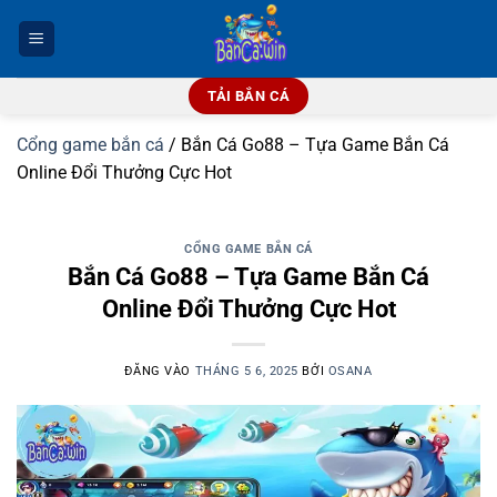
Bỏ
qua
nội
dung
TẢI BẮN CÁ
Cổng game bắn cá
/
Bắn Cá Go88 – Tựa Game Bắn Cá
Online Đổi Thưởng Cực Hot
CỔNG GAME BẮN CÁ
Bắn Cá Go88 – Tựa Game Bắn Cá
Online Đổi Thưởng Cực Hot
ĐĂNG VÀO
THÁNG 5 6, 2025
BỞI
OSANA