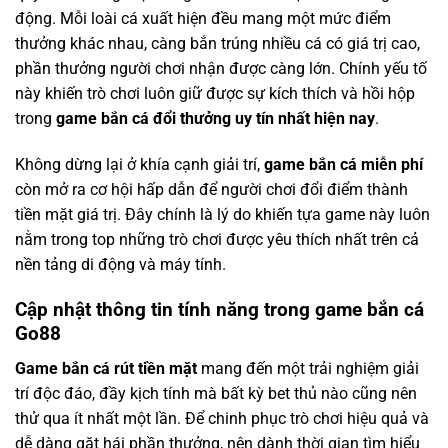
động. Mỗi loài cá xuất hiện đều mang một mức điểm
thưởng khác nhau, càng bắn trúng nhiều cá có giá trị cao,
phần thưởng người chơi nhận được càng lớn. Chính yếu tố
này khiến trò chơi luôn giữ được sự kích thích và hồi hộp
trong
game bắn cá đổi thưởng uy tín nhất hiện nay
.
Không dừng lại ở khía cạnh giải trí,
game bắn cá miễn phí
còn mở ra cơ hội hấp dẫn để người chơi đổi điểm thành
tiền mặt giá trị. Đây chính là lý do khiến tựa game này luôn
nằm trong top những trò chơi được yêu thích nhất trên cả
nền tảng di động và máy tính.
Cập nhật thông tin tính năng trong game bắn cá
Go88
Game bắn cá rút tiền mặt
mang đến một trải nghiệm giải
trí độc đáo, đầy kịch tính mà bất kỳ bet thủ nào cũng nên
thử qua ít nhất một lần. Để chinh phục trò chơi hiệu quả và
dễ dàng gặt hái phần thưởng, nên dành thời gian tìm hiểu