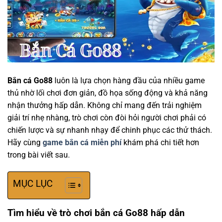
Bắn cá Go88
luôn là lựa chọn hàng đầu của nhiều game
thủ nhờ lối chơi đơn giản, đồ họa sống động và khả năng
nhận thưởng hấp dẫn. Không chỉ mang đến trải nghiệm
giải trí nhẹ nhàng, trò chơi còn đòi hỏi người chơi phải có
chiến lược và sự nhanh nhạy để chinh phục các thử thách.
Hãy cùng
game bắn cá miễn phí
khám phá chi tiết hơn
trong bài viết sau.
MỤC LỤC
Tìm hiểu về trò chơi bắn cá Go88 hấp dẫn