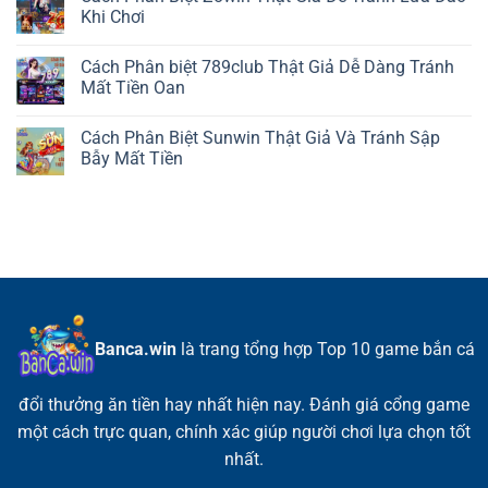
Khi Chơi
Cách Phân biệt 789club Thật Giả Dễ Dàng Tránh
Mất Tiền Oan
Cách Phân Biệt Sunwin Thật Giả Và Tránh Sập
Bẫy Mất Tiền
Banca.win
là trang tổng hợp Top 10 game bắn cá
đổi thưởng ăn tiền hay nhất hiện nay. Đánh giá cổng game
một cách trực quan, chính xác giúp người chơi lựa chọn tốt
nhất.