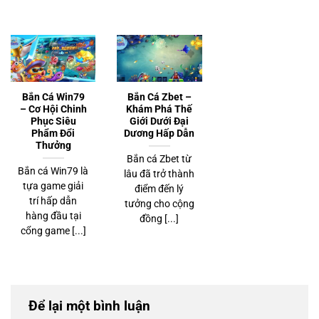
Bắn Cá Win79
Bắn Cá Zbet –
– Cơ Hội Chinh
Khám Phá Thế
Phục Siêu
Giới Dưới Đại
Phẩm Đổi
Dương Hấp Dẫn
Thưởng
Bắn cá Zbet từ
Bắn cá Win79 là
lâu đã trở thành
tựa game giải
điểm đến lý
trí hấp dẫn
tưởng cho cộng
hàng đầu tại
đồng [...]
cổng game [...]
Để lại một bình luận