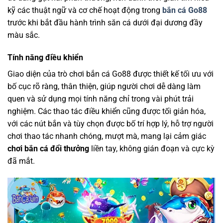
kỹ các thuật ngữ và cơ chế hoạt động trong
bắn cá Go88
trước khi bắt đầu hành trình săn cá dưới đại dương đầy
màu sắc.
Tính năng điều khiển
Giao diện của trò chơi bắn cá Go88 được thiết kế tối ưu với
bố cục rõ ràng, thân thiện, giúp người chơi dễ dàng làm
quen và sử dụng mọi tính năng chỉ trong vài phút trải
nghiệm. Các thao tác điều khiển cũng được tối giản hóa,
với các nút bắn và tùy chọn được bố trí hợp lý, hỗ trợ người
chơi thao tác nhanh chóng, mượt mà, mang lại cảm giác
chơi bắn cá đổi thưởng
liền tay, không gián đoạn và cực kỳ
đã mắt.