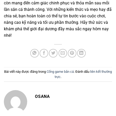
còn mang đến cảm giác chinh phục và thỏa mãn sau mỗi
lần săn cá thành công. Với những kiến thức và mẹo hay đã
chia sẻ, bạn hoàn toàn có thể tự tin bước vào cuộc chơi,
nâng cao kỹ năng và tối ưu phần thưởng. Hãy thử sức và
khám phá thế giới đại dương đầy màu sắc ngay hôm nay
nhé!
Bài viết này được đăng trong
Cổng game bắn cá
. Đánh dấu
liên kết thường
trực
.
OSANA