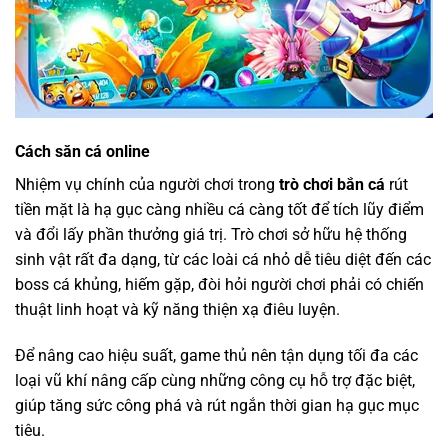
Cách săn cá online
Nhiệm vụ chính của người chơi trong
trò chơi bắn cá
rút
tiền mặt là hạ gục càng nhiều cá càng tốt để tích lũy điểm
và đổi lấy phần thưởng giá trị. Trò chơi sở hữu hệ thống
sinh vật rất đa dạng, từ các loài cá nhỏ dễ tiêu diệt đến các
boss cá khủng, hiếm gặp, đòi hỏi người chơi phải có chiến
thuật linh hoạt và kỹ năng thiện xạ điêu luyện.
Để nâng cao hiệu suất, game thủ nên tận dụng tối đa các
loại vũ khí nâng cấp cùng những công cụ hỗ trợ đặc biệt,
giúp tăng sức công phá và rút ngắn thời gian hạ gục mục
tiêu.