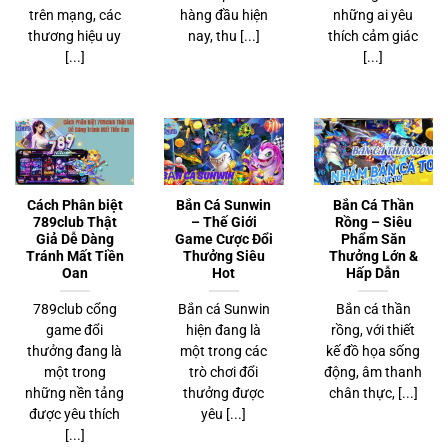
trên mạng, các
hàng đầu hiện
những ai yêu
thương hiệu uy
nay, thu [...]
thích cảm giác
[...]
[...]
Cách Phân biệt
Bắn Cá Sunwin
Bắn Cá Thần
789club Thật
– Thế Giới
Rồng – Siêu
Giả Dễ Dàng
Game Cược Đổi
Phẩm Săn
Tránh Mất Tiền
Thưởng Siêu
Thưởng Lớn &
Oan
Hot
Hấp Dẫn
789club cổng
Bắn cá Sunwin
Bắn cá thần
game đổi
hiện đang là
rồng, với thiết
thưởng đang là
một trong các
kế đồ họa sống
một trong
trò chơi đổi
động, âm thanh
những nền tảng
thưởng được
chân thực, [...]
được yêu thích
yêu [...]
[...]