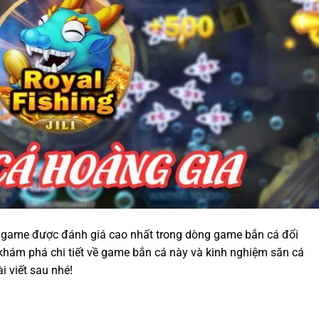
 game được đánh giá cao nhất trong dòng game bắn cá đổi
hám phá chi tiết về game bắn cá này và kinh nghiệm săn cá
i viết sau nhé!