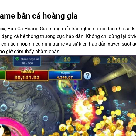
 game bắn cá hoàng gia
 cá
, Bắn Cá Hoàng Gia mang đến trải nghiệm độc đáo nhờ sự k
 dạng và hệ thống thưởng cực hấp dẫn. Không chỉ dừng lại ở vi
i còn tích hợp nhiều mini game và sự kiện hấp dẫn xuyên suốt 
bao giờ cảm thấy nhàm chán.