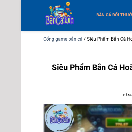
Bỏ
qua
BẮN CÁ ĐỔI THƯ
nội
dung
Cổng game bắn cá
/
Siêu Phẩm Bắn Cá Ho
Siêu Phẩm Bắn Cá Hoà
ĐĂN