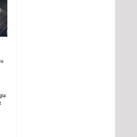
ầu
gia
t