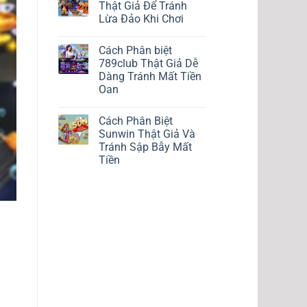
Thật Giả Để Tránh
Lừa Đảo Khi Chơi
Cách Phân biệt
789club Thật Giả Dễ
Dàng Tránh Mất Tiền
Oan
Cách Phân Biệt
Sunwin Thật Giả Và
Tránh Sập Bẫy Mất
Tiền