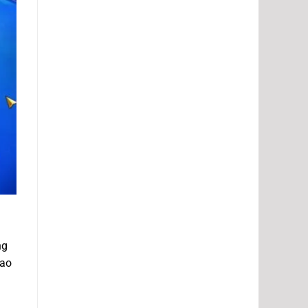
ng
cao