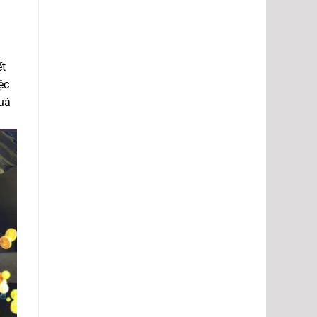
ết
ệc
quá