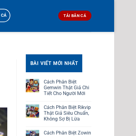
 CÁ
TẢI BẮN CÁ
BÀI VIẾT MỚI NHẤT
Cách Phân Biệt
Gemwin Thật Giả Chi
Tiết Cho Người Mới
Cách Phân Biệt Rikvip
Thật Giả Siêu Chuẩn,
Không Sợ Bị Lừa
Cách Phân Biệt Zowin