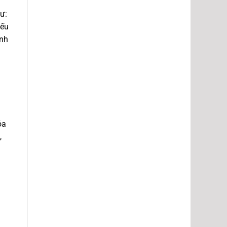
ư:
nếu
ành
óa
,