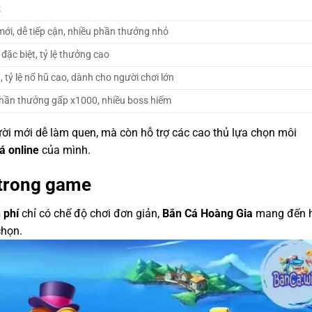
t
ới, dễ tiếp cận, nhiều phần thưởng nhỏ
đặc biệt, tỷ lệ thưởng cao
 tỷ lệ nổ hũ cao, dành cho người chơi lớn
phần thưởng gấp x1000, nhiều boss hiếm
ười mới dễ làm quen, mà còn hỗ trợ các cao thủ lựa chọn môi
á online
của mình.
 trong game
 phí
chỉ có chế độ chơi đơn giản,
Bắn Cá Hoàng Gia
mang đến h
chọn.