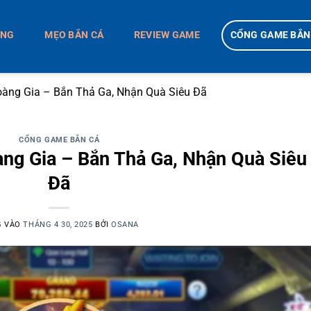
ỞNG
MẸO BẮN CÁ
REVIEW GAME
CỔNG GAME BẮN
àng Gia – Bắn Thả Ga, Nhận Quà Siêu Đã
CỔNG GAME BẮN CÁ
ng Gia – Bắn Thả Ga, Nhận Quà Siêu
Đã
G VÀO
THÁNG 4 30, 2025
BỞI
OSANA