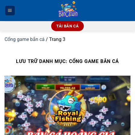
Bỏ
qua
nội
dung
TẢI BẮN CÁ
Cổng game bắn cá
/
Trang 3
LƯU TRỮ DANH MỤC:
CỔNG GAME BẮN CÁ