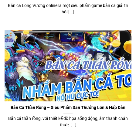
Bắn cá Long Vương online là một siêu phẩm game bắn cá giải trí
hội [...]
Bắn Cá Thần Rồng – Siêu Phẩm Săn Thưởng Lớn & Hấp Dẫn
Bắn cá thần rồng, với thiết kế đồ họa sống động, âm thanh chân
thực, [...]