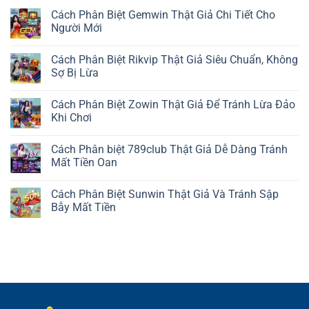
Cách Phân Biệt Gemwin Thật Giả Chi Tiết Cho
Người Mới
Cách Phân Biệt Rikvip Thật Giả Siêu Chuẩn, Không
Sợ Bị Lừa
Cách Phân Biệt Zowin Thật Giả Để Tránh Lừa Đảo
Khi Chơi
Cách Phân biệt 789club Thật Giả Dễ Dàng Tránh
Mất Tiền Oan
Cách Phân Biệt Sunwin Thật Giả Và Tránh Sập
Bẫy Mất Tiền